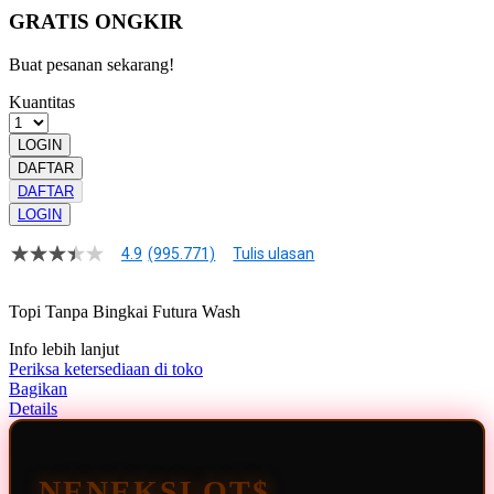
GRATIS ONGKIR
Buat pesanan sekarang!
Kuantitas
LOGIN
DAFTAR
DAFTAR
LOGIN
4.9
(995.771)
Tulis ulasan
4.9
dari
5
Topi Tanpa Bingkai Futura Wash
bintang,
nilai
Info lebih lanjut
rating
rata-
Periksa ketersediaan di toko
rata.
Bagikan
Read
Details
13
Reviews.
Tautan
halaman
NENEKSLOT$
yang